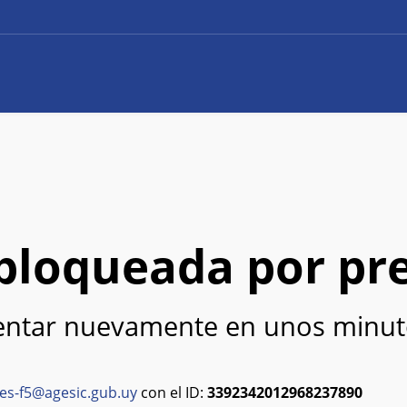
e bloqueada por pr
tentar nuevamente en unos minut
es-f5@agesic.gub.uy
con el ID:
3392342012968237890